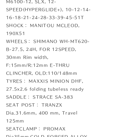
M6100-12, SLX, 12-
SPEED(HYPERGLIDE+),
10-12-14-
16-18-21-24-28
-33-39-45-51T
SHOCK： MANITOU MCLEOD,
190X51
WHEELS： SHIMANO WH-MT620-
B-27.5, 24H, FOR 12SPEED,
30mm Rim width,
F:15mm/R:12mm E-THRU
CLINCHER, OLD:110/148mm
TYRES： MAXXIS MINION DHF,
27.5x2.6 folding tubeless ready
SADDLE： STRACE SA-383
SEAT POST： TRANZX
Dia.31.6mm, 400 mm, Travel
125mm
SEATCLAMP： PROMAX
Dia35mm,COLD-FORGED ALLOY