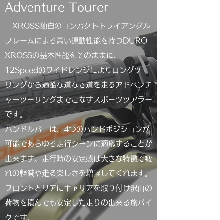
Adventure Tourer
XROSS独自のコンパクトトライアングル
フレームによる高い運動性能を持つDURO
XROSSの基本性能をそのままに、
12Speedのワイドレンジによりロングツー
リングから過酷な道なき道を走るアドベンチ
ャーツーリングまでこなすスポーツツアラー
です。
ハンドルバーは、4つのハンドポジションが
可能であらゆる走行シーンに適応することが
出来ます。走行時の安定感は大きな特徴で疲
れの軽減や走る楽しさを増幅してくれます。
フロントとリアにキャリアを取り付け沢山の
荷物を積んでも安定した走りの出来る旅バイ
クです。